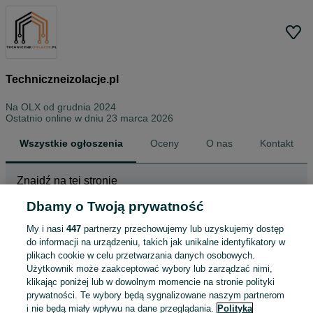
Techniczneizolacje.pl
Na OLX od
grudnia 2024
Ostatnio online w dniu 23 marca 2026
Wszystkie ogłoszenia
Oceny
O nas
Kontakt
Znajdź na tej stronie
Dbamy o Twoją prywatność
My i nasi
447
partnerzy przechowujemy lub uzyskujemy dostęp
Wybierz kategorię
do informacji na urządzeniu, takich jak unikalne identyfikatory w
plikach cookie w celu przetwarzania danych osobowych.
ZNALEŹLIŚMY 0
Sortowanie
Opcje przeglądania
Użytkownik może zaakceptować wybory lub zarządzać nimi,
OGŁOSZEŃ
klikając poniżej lub w dowolnym momencie na stronie polityki
prywatności. Te wybory będą sygnalizowane naszym partnerom
i nie będą miały wpływu na dane przeglądania.
Polityka